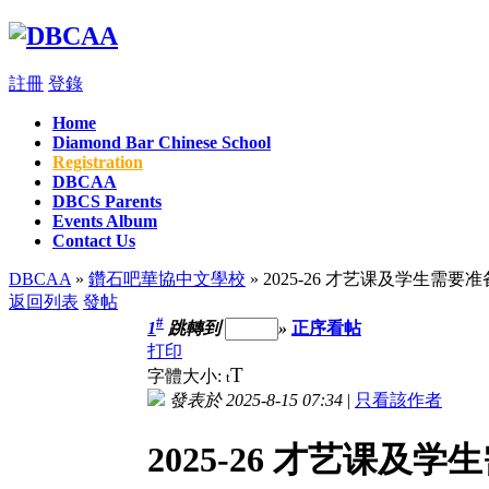
註冊
登錄
Home
Diamond Bar Chinese School
Registration
DBCAA
DBCS Parents
Events Album
Contact Us
DBCAA
»
鑽石吧華協中文學校
» 2025-26 才艺课及学生需要
返回列表
發帖
#
1
跳轉到
»
正序看帖
打印
T
字體大小:
t
發表於 2025-8-15 07:34
|
只看該作者
2025-26 才艺课及