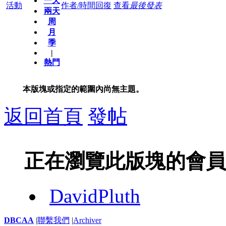
一天
活動
作者/時間
回復
查看
最後發表
兩天
周
月
季
|
熱門
本版塊或指定的範圍內尚無主題。
返回首頁
發帖
正在瀏覽此版塊的會員
DavidPluth
DBCAA
|
聯繫我們
|
Archiver