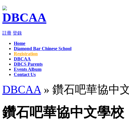
註冊
登錄
Home
Diamond Bar Chinese School
Registration
DBCAA
DBCS Parents
Events Album
Contact Us
DBCAA
» 鑽石吧華協中
鑽石吧華協中文學校