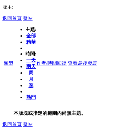
版主:
返回首頁
發帖
主題:
全部
精華
|
時間:
一天
類型
作者/時間
回復
查看
最後發表
兩天
周
月
季
|
熱門
本版塊或指定的範圍內尚無主題。
返回首頁
發帖